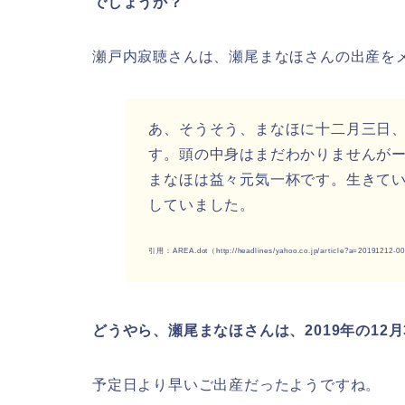
でしょうか？
瀬戸内寂聴さんは、瀬尾まなほさんの出産を
あ、そうそう、まなほに十二月三日
す。頭の中身はまだわかりませんが
まなほは益々元気一杯です。生きて
していました。
引用：AREA.dot（http://headlines/yahoo.co.jp/article?a=20191212-0
どうやら、瀬尾まなほさんは、2019年の12
予定日より早いご出産だったようですね。