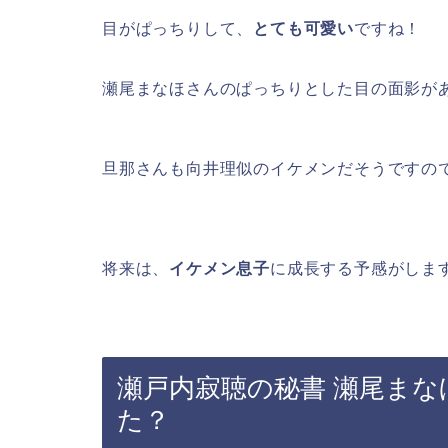
目がぱっちりして、
とても可愛い
ですね！
瀬尾まなほさんのぱっちりとした目の面影が
旦那さんも向井理似のイケメンだそうですの
将来は、
イケメン息子
に成長する予感がしま
瀬戸内寂聴の秘書 瀬尾ま
た？