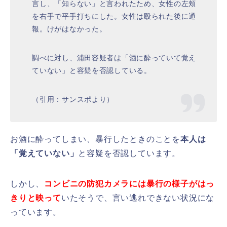
言し、「知らない」と言われたため、女性の左頬
を右手で平手打ちにした。女性は殴られた後に通
報。けがはなかった。
調べに対し、浦田容疑者は「酒に酔っていて覚え
ていない」と容疑を否認している。
（引用：サンスポより）
お酒に酔ってしまい、暴行したときのことを
本人は
「覚えていない」
と容疑を否認しています。
しかし、
コンビニの防犯カメラには暴行の様子がはっ
きりと映って
いたそうで、言い逃れできない状況にな
っています。