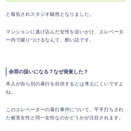
と報告されスタジオ騒然となりました。
マンションに逃げ込んだ女性を追いかけ、エレベータ
ー内で蹴りつけるなんて、酷い話です。
余罪の扱いになる？なぜ発覚した？
本人が自ら別の暴行を自供するとは考えにくいですよ
ね。
このエレベーターの暴行事件について、平手打ちされ
た被害女性と同一女性なのかどうかが注目されます。