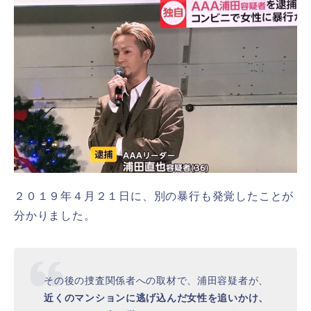
２０１９年４月２１日に、別の暴行も発覚したことが
分かりました。
その後の捜査関係者への取材で、浦田容疑者が、
近くのマンションに逃げ込んだ女性を追いかけ、