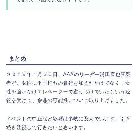
まとめ
２０１９年４月２０日、AAAのリーダー浦田直也容疑
者が、女性に平手打ちの暴行を加えただけでなく
、女
性を追いかけエレベーターで蹴りつけていたという続
報を受けて、余罪の可能性について取り上げました。
イベントの中止など影響は多岐に及んでいます。引き
続き注視して行きたいと思います。