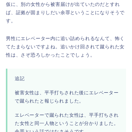
仮に
、別の女性から被害届けが出ていたのだとすれ
ば、
証拠が固まりしだい余罪ということになりそうで
す。
男性にエレベーター内に追い詰められるなんて、怖く
てたまらないですよね。追いかけ回されて蹴られた女
性は、さぞ恐ろしかったことでしょう。
追記
被害女性は、平手打ちされた後にエレベーター
で蹴られたと報じられました。
エレベーターで蹴られた女性は、平手打ちされ
た女性と同一人物ということが分かりました。
余罪という話ではなさそうです。