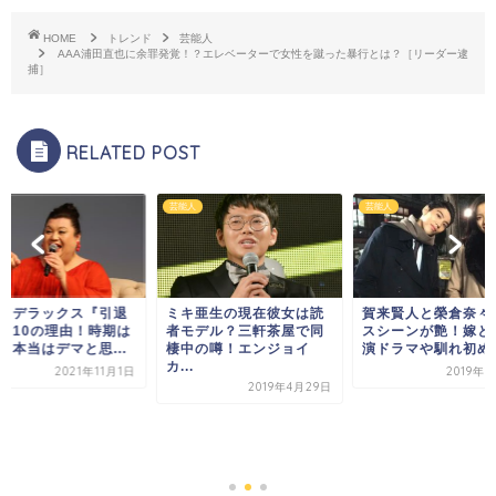
HOME
トレンド
芸能人
AAA浦田直也に余罪発覚！？エレベーターで女性を蹴った暴行とは？［リーダー逮
捕］
RELATED POST
芸能人
芸能人
コデラックス『引退
ミキ亜生の現在彼女は読
賀来賢人と榮倉奈々
』10の理由！時期は
者モデル？三軒茶屋で同
スシーンが艶！嫁と
？本当はデマと思...
棲中の噂！エンジョイ
演ドラマや馴れ初め
カ...
2021年11月1日
2019年9
2019年4月29日