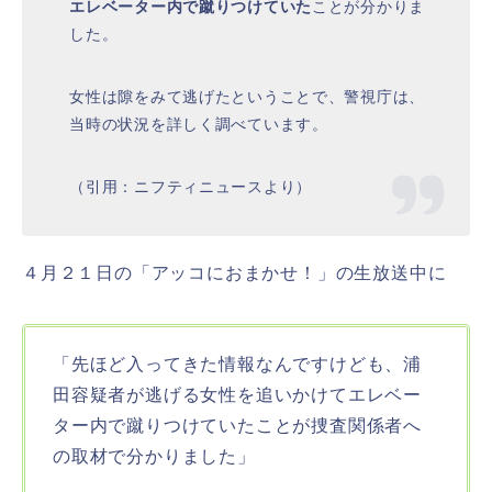
エレベーター内で蹴りつけていた
ことが分かりま
した。
女性は隙をみて逃げたということで、警視庁は、
当時の状況を詳しく調べています。
（引用：ニフティニュースより）
４月２１日の「アッコにおまかせ！」の生放送中に
「先ほど入ってきた情報なんですけども、浦
田容疑者が逃げる女性を追いかけてエレベー
ター内で蹴りつけていたことが捜査関係者へ
の取材で分かりました」