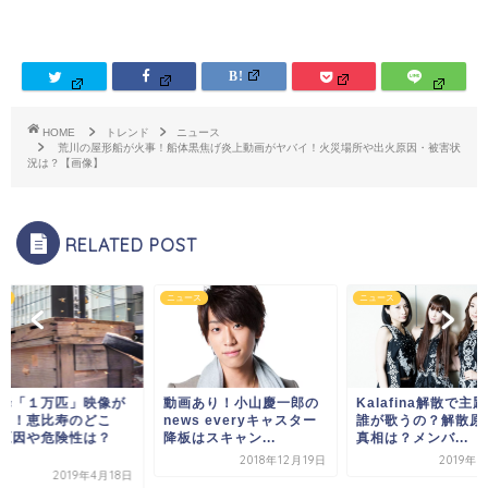
HOME
トレンド
ニュース
荒川の屋形船が火事！船体黒焦げ炎上動画がヤバイ！火災場所や出火原因・被害状
況は？【画像】
RELATED POST
ス
ニュース
ニュース
蜂「１万匹」映像が
動画あり！小山慶一郎の
Kalafina解散で主
イ！恵比寿のどこ
news everyキャスター
誰が歌うの？解散原
原因や危険性は？
降板はスキャン...
真相は？メンバ...
..
2018年12月19日
2019年3
2019年4月18日