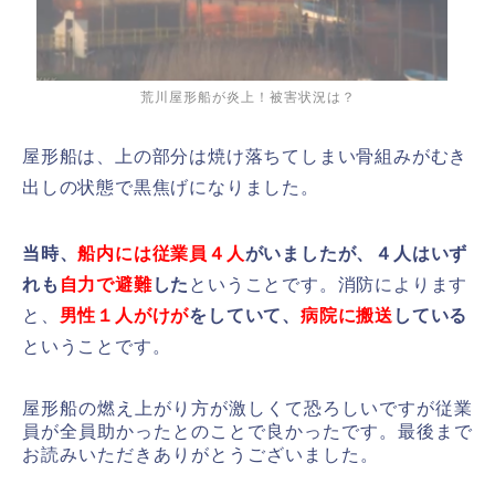
荒川屋形船が炎上！被害状況は？
屋形船は、上の部分は焼け落ちてしまい骨組みがむき
出しの状態で黒焦げになりました。
当時、
船内には従業員４人
がいましたが、
４人はいず
れも
自力で避難
した
ということです。消防によります
と、
男性１人がけが
をしていて、
病院に搬送
している
ということです。
屋形船の燃え上がり方が激しくて恐ろしいですが従業
員が全員助かったとのことで良かったです。最後まで
お読みいただきありがとうございました。