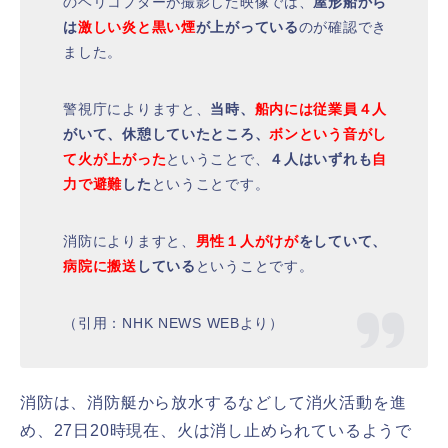
のヘリコプターが撮影した映像では、
屋形船から
は
激しい炎と黒い煙
が上がっている
のが確認でき
ました。
警視庁によりますと、
当時、
船内には従業員４人
がいて、休憩していたところ、
ボンという音がし
て火が上がった
ということで、
４人はいずれも
自
力で避難
した
ということです。
消防によりますと、
男性１人がけが
をしていて、
病院に搬送
している
ということです。
（引用：NHK NEWS WEBより）
消防は、消防艇から放水するなどして消火活動を進
め、27日20時現在、火は消し止められているようで