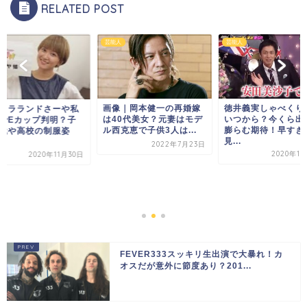
RELATED POST
芸能人
芸能人
画像｜岡本健一の再婚嫁
徳井義実しゃべくり
｜ラランドさーや私
は40代美女？元妻はモデ
いつから？今くら出
でEカップ判明？子
ル西克恵で子供3人は...
膨らむ期待！早すぎ
代や高校の制服姿
見...
2022年7月23日
2020年10
2020年11月30日
FEVER333スッキリ生出演で大暴れ！カ
オスだが意外に節度あり？201...