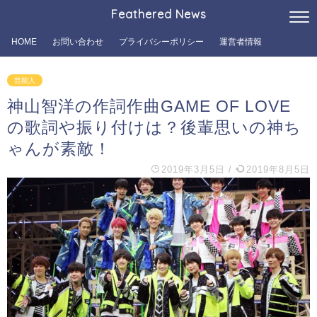
Feathered News
HOME
お問い合わせ
プライバシーポリシー
運営者情報
芸能人
神山智洋の作詞作曲GAME OF LOVE
の歌詞や振り付けは？後輩思いの神ち
ゃんが素敵！
2019年3月5日
/
2019年8月5日