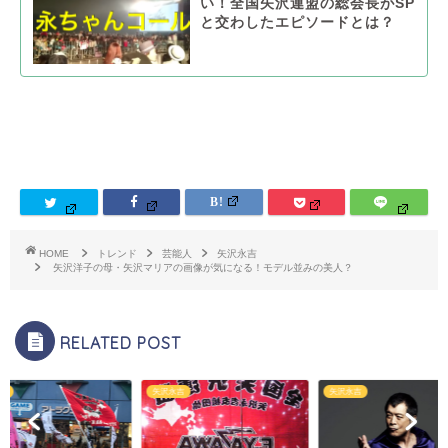
い！全国矢沢連盟の総会長がSP
と交わしたエピソードとは？
HOME
トレンド
芸能人
矢沢永吉
矢沢洋子の母・矢沢マリアの画像が気になる！モデル並みの美人？
RELATED POST
吉
矢沢永吉
矢沢永吉