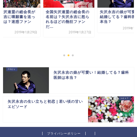
矢沢連盟の総会長が
全国矢沢連盟の総会長の
矢沢永吉の娘が可愛
永吉に嘆願書を送っ
名前は？矢沢永吉に怒ら
結婚してる？歯科医
由は？迷惑ファン
れるほどの熱狂ファン
本当？
だ...
2019年1
2019年1月29日
2019年1月27日
矢沢永吉の娘が可愛い！結婚してる？歯科
医師は本当？
矢沢永吉の生い立ちと初恋 | 若い頃の甘い
エピソード
プライバシーポリシー