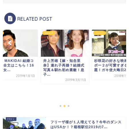
RELATED POST
ド
トレンド
トレンド
LE MAKIDAI 結婚コ
井上芳雄【嫁・知念里
杉咲花の好きな映画
ト全文はこちら！16
奈】連れ子再婚？結婚式
ボー２が可愛すぎる
女...
写真＆馴れ初め素敵！息
題！ガキ使大晦日201.
子...
2019年1月1日
2018年12
2019年3月11日
フリーザ様が１人増えてる？今年のダンス
はUSAか！？箱根駅伝2019の7...