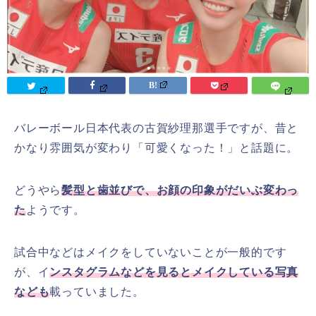
バレーボール日本代表の古賀紗理那選手ですが、昔と
かなり雰囲気が変わり「可愛くなった！」と話題に。
どうやら
髪型と歯並びで、お顔の印象がだいぶ変わっ
た
ようです。
試合中などはメイクをしていないことが一般的です
が、イ
ンスタグラムなどを見るとメイクしている写真
なども
載っていました。