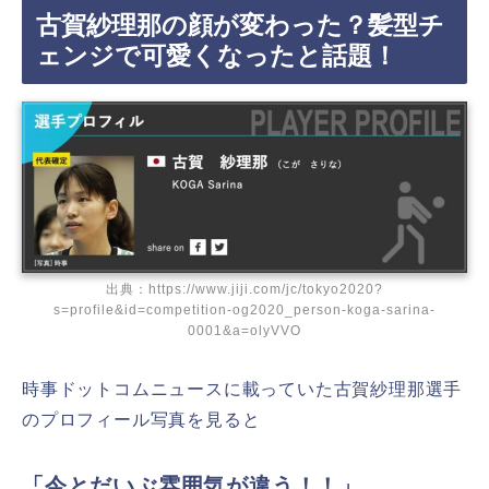
古賀紗理那の顔が変わった？髪型チ
ェンジで可愛くなったと話題！
出典：https://www.jiji.com/jc/tokyo2020?
s=profile&id=competition-og2020_person-koga-sarina-
0001&a=olyVVO
時事ドットコムニュースに載っていた古賀紗理那選手
のプロフィール写真を見ると
「今とだいぶ雰囲気が違う！！」