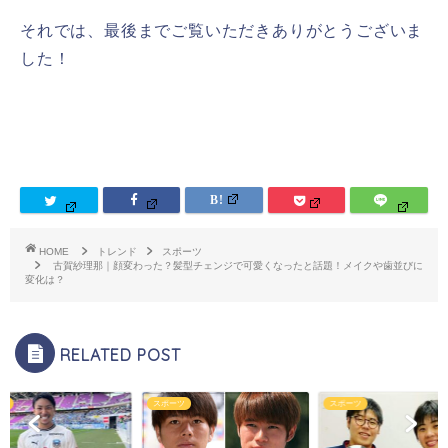
それでは、最後までご覧いただきありがとうございま
した！
HOME
トレンド
スポーツ
古賀紗理那｜顔変わった？髪型チェンジで可愛くなったと話題！メイクや歯並びに
変化は？
RELATED POST
ツ
スポーツ
スポーツ