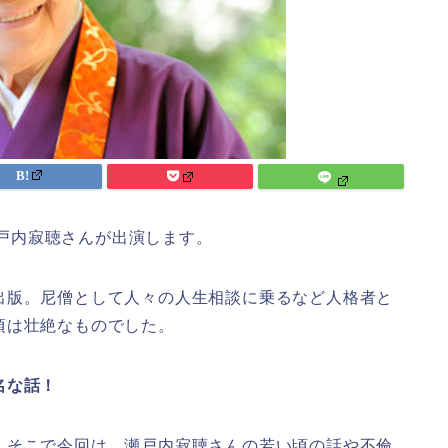
に瀬戸内寂聴さんが出演します。
出版。尼僧として人々の人生相談に乗るなど人格者と
頃は壮絶なものでした。
名な話！
。
そこで今回は、
瀬戸内寂聴さんの若い頃の話や
不倫