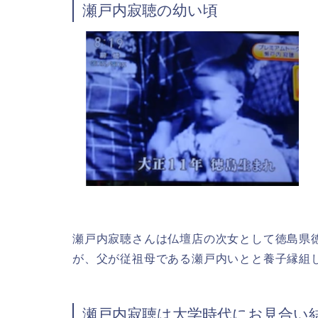
瀬戸内寂聴の幼い頃
瀬戸内寂聴さんは仏壇店の次女として徳島県
が、父が従祖母である瀬戸内いとと養子縁組
瀬戸内寂聴は大学時代にお見合い