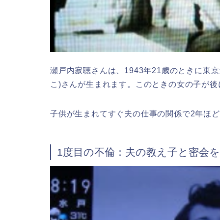
瀬戸内寂聴さんは、1943年21歳のときに東
こ)さんが生まれます。このときの女の子が後
子供が生まれてすぐ夫の仕事の関係で2年ほど
1度目の不倫：夫の教え子と密会