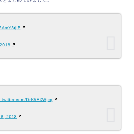
t6AmY3tjiB
 2018
c.twitter.com/DrK5EXWjcq
6, 2018