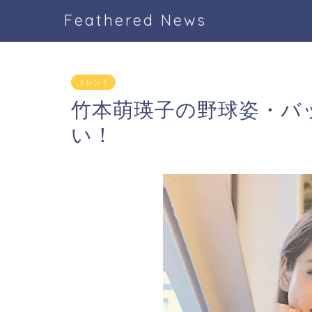
Feathered News
トレンド
竹本萌瑛子の野球姿・バ
い！