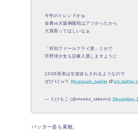
今年のトレンドかぁ
金農vs大阪桐蔭戦はアツかったから
大賞取ってほしいなぁ
「特別ファールフライ賞」とかで
芋野球少女も誤審入選しますように
12/26発表は生放送もされるようなので
ぜひ✌︎('ω'✌︎ )
#cancam_twitter
pic.twitte
— たけもこ (@moeko_takemo)
December 1
バッター姿も素敵。