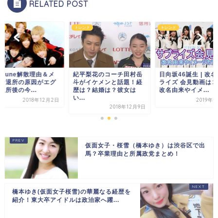
RELATED POST
ド
トレンド
トレンド
ve-tune解散理由＆メ
紀平梨花のコーチ田村岳
日向坂46誕生 | 改
ー退所の原因がエグ
斗がイケメンと話題！経
ライズ 会見動画は
退所後の今...
歴は？結婚は？彼女は
改名由来やイメ...
い...
2018年12月2日
2019年2
2018年12月9日
仮面女子・桜雪（橋本ゆき）は渋谷区で出
馬？卒業理由と所属政党まとめ！
橋本ゆき(仮面女子桜雪)の華麗なる経歴を
紹介！東大卒アイドルは政治家へ躍...