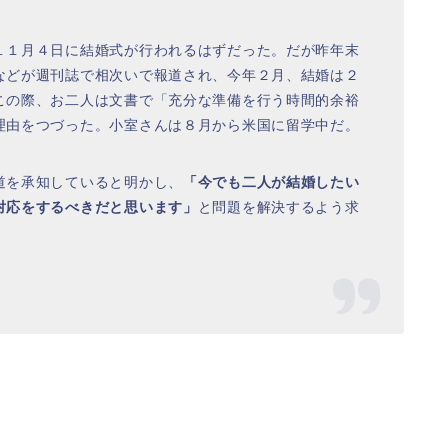
１１月４日に結婚式が行われるはずだった。だが昨年末
などが週刊誌で相次いで報道され、今年２月、結婚は２
この際、お二人は文書で「充分な準備を行う時間的余裕
理由をつづった。小室さんは８月から米国に留学中だ。
道を承知していると明かし、
「今でも二人が結婚したい
対応をするべきだと思います」
と問題を解決するよう求