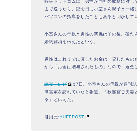
時事ドットコムは、男性が同社の取材に対し
まで送ったり、記念日に小室さん親子と一緒
パソコンの指導をしたこともあると明かして
小室さんの母親と男性の関係はその後、破た
婚約解消を伝えたという。
男性はこれまでに渡したお金は「貸したもの
から「お金は贈与されたもの」なので、返金
読売テレビ
は7日、小室さんの母親が週刊誌
篠宮家を訪れていたと報道。「秋篠宮ご夫妻
る」と伝えた。
引用元:
HUFFPOST