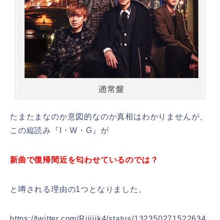
たまたまなのか意図的なのか真相はわかりませんが、
この縦読み『I・W・G』が
新曲で復帰間近を匂わせているのでは？
と噂される理由の1つとなりました。
https://twitter.com/Riiiiik4/status/132350271522634