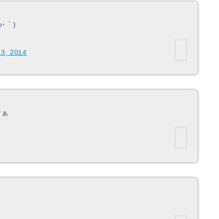
･｀)
13, 2014
なぁ