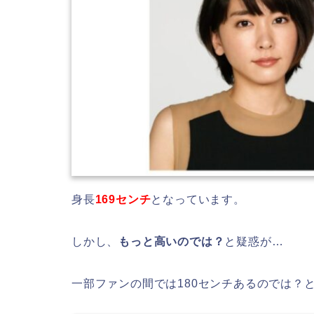
身長
169センチ
となっています。
しかし、
もっと高いのでは？
と疑惑が…
一部ファンの間では180センチあるのでは？