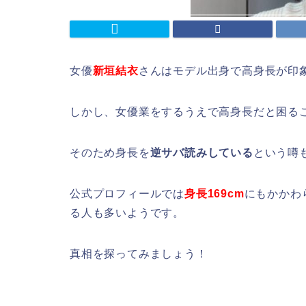
女優
新垣結衣
さんはモデル出身で高身長が印
しかし、女優業をするうえで高身長だと困る
そのため身長を
逆サバ読みしている
という噂
公式プロフィールでは
身長169cm
にもかかわ
る人も多いようです。
真相を探ってみましょう！