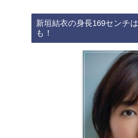
新垣結衣の身長169センチ
も！