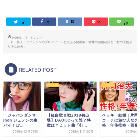
HOME
トレンド
芸人・ジソンシンのプロフィールと笑える動画集！酒井の結婚秘話と下村の天然ぶ
りをご紹介。
RELATED POST
ド
トレンド
トレンド
白歌合戦2018初出
ベッキー結婚 | 片岡治大
DAOKOって誰？特
コーチは遊び人なの？性
？ヒット曲「打...
格・年俸推移・画像...
2018年11月20日
2019年2月13日
サイバージャパンダ