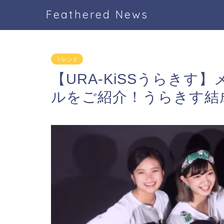
Feathered News
トレンド
【URA-KiSSうらき
ルをご紹介！うらきす結