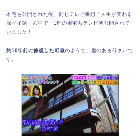
本宅を公開された後、同じテレビ番組「人生が変わる
深イイ話」の中で、1軒の別宅もテレビ初公開されて
いました！
約10年前に修復した町屋
のようで、趣のある佇まいで
す。