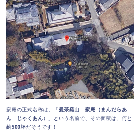
寂庵の正式名称は、「
曼荼羅山 寂庵（まんだらあ
ん じゃくあん
）」という名前で、その面積は、何と
約500坪
だそうです！