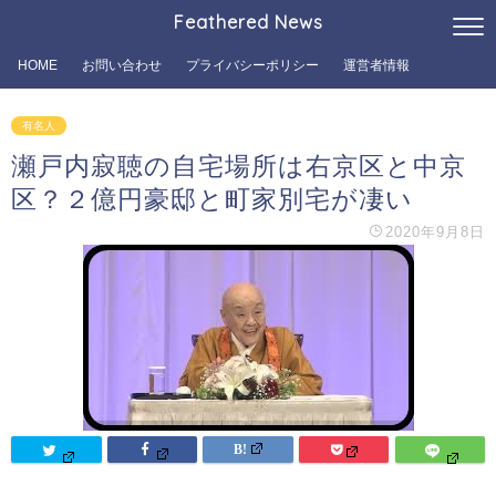
Feathered News
HOME
お問い合わせ
プライバシーポリシー
運営者情報
有名人
瀬戸内寂聴の自宅場所は右京区と中京
区？２億円豪邸と町家別宅が凄い
2020年9月8日