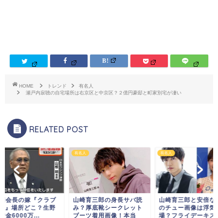
HOME
トレンド
有名人
瀬戸内寂聴の自宅場所は右京区と中京区？２億円豪邸と町家別宅が凄い
RELATED POST
有名人
有名人
育三郎の身長サバ読
山崎育三郎と安倍なつみ
山根明会長の嫁『ク
厚底靴シークレット
のチュー画像は浮気現
Oasis』場所どこ？
ツ着用画像！本当
場？フライデーキス写真
区で借金6000万...