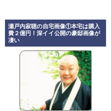
瀬戸内寂聴の自宅画像①本宅は購入
費２億円！深イイ公開の豪邸画像が
凄い