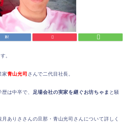
ます。
業家
青山光司
さんで二代目社長。
学歴は中卒で、
足場会社の実家を継ぐお坊ちゃま
と騒
観月ありささんの旦那・青山光司さんについて詳しく