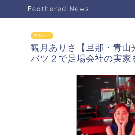
Feathered News
観月ありさ
観月ありさ【旦那・青山
バツ２で足場会社の実家