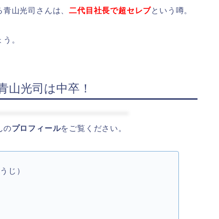
る青山光司さんは、
二代目社長で超セレブ
という噂。
ょう。
)青山光司は中卒！
んの
プロフィール
をご覧ください。
こうじ）