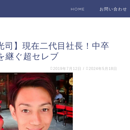
HOME
お問い合わせ
光司】現在二代目社長！中卒
を継ぐ超セレブ
2019年7月12日
/
2024年5月18日