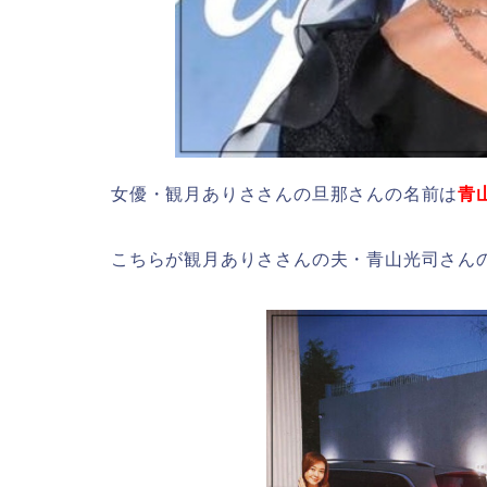
女優・観月ありささんの旦那さんの名前は
青
こちらが観月ありささんの夫・青山光司さん