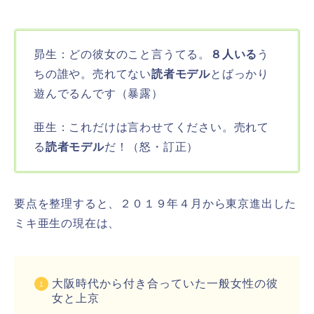
昴生：どの彼女のこと言うてる。
８人いる
う
ちの誰や。売れてない
読者モデル
とばっかり
遊んでるんです（暴露）
亜生：これだけは言わせてください。売れて
る
読者モデル
だ！（怒・訂正）
要点を整理すると、２０１９年４月から東京進出した
ミキ亜生の現在は、
大阪時代から付き合っていた一般女性の彼
女と上京