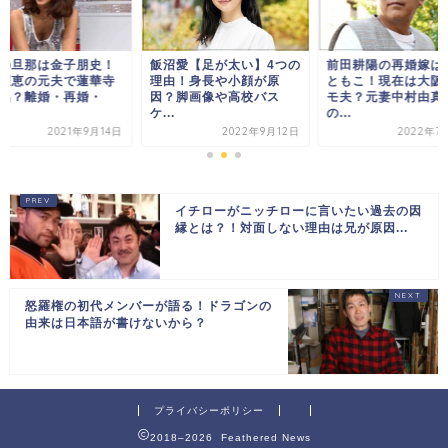
の旦那は金子朋史！
飯沼愛【足が太い】4つの
前田耕陽の再婚嫁は
理恵の元夫で蓮華寺
理由！身長や小顔が原
ともこ！現在は大阪
侶？離婚・再婚・
因？脚画像や高校バス
モ夫？元妻中村由真
ケ...
の...
2021年9月14日
2022年9月12日
2022年7
イチローがニッチローに言いたい過去の因
縁とは？！対面しない理由は兄が原因...
怒羅権の初代メンバーが語る！ドラゴンの
由来は日本語が書けないから？
プライバシーポリシー
2018–2026 Feathered News