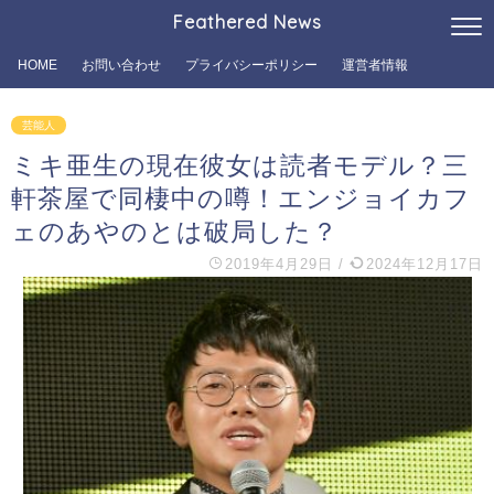
Feathered News
HOME
お問い合わせ
プライバシーポリシー
運営者情報
芸能人
ミキ亜生の現在彼女は読者モデル？三
軒茶屋で同棲中の噂！エンジョイカフ
ェのあやのとは破局した？
2019年4月29日
/
2024年12月17日