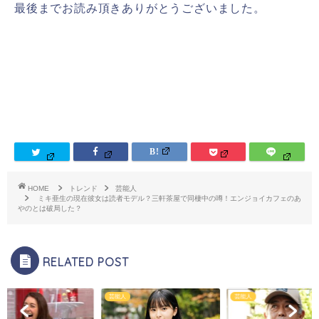
最後までお読み頂きありがとうございました。
HOME
トレンド
芸能人
ミキ亜生の現在彼女は読者モデル？三軒茶屋で同棲中の噂！エンジョイカフェのあ
やのとは破局した？
RELATED POST
芸能人
芸能人