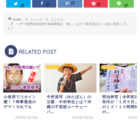
HOME
トレンド
ニュース
ヘザー萩野由佳起用で株価暴落は「買い」なの？最安値はもっと前に到来してい
た！
RELATED POST
ス
ニュース
ニュース
ール使用でコカイン
中村逞珂（ゆたぼん）の
明治神宮｜令和初日
逮捕！？時事通信の
父親・中村幸也とは？沖
朱印が「１月５日」
はデマ！それでも
縄の不登校ユーチュー
のミス！１０時間待
バ...
の...
2019年3月13日
2019年5月5日
2019年