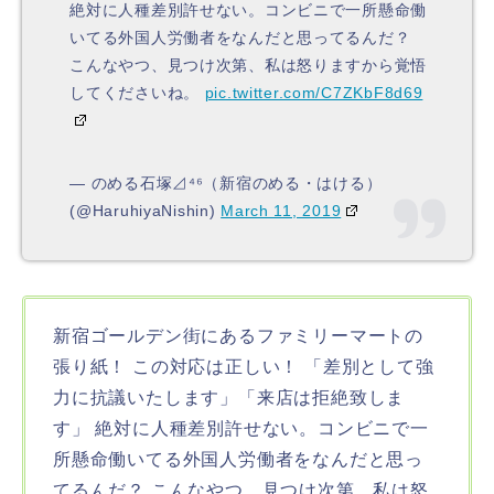
絶対に人種差別許せない。コンビニで一所懸命働
いてる外国人労働者をなんだと思ってるんだ？
こんなやつ、見つけ次第、私は怒りますから覚悟
してくださいね。
pic.twitter.com/C7ZKbF8d69
— のめる石塚⊿⁴⁶（新宿のめる・はける）
(@HaruhiyaNishin)
March 11, 2019
新宿ゴールデン街にあるファミリーマートの
張り紙！ この対応は正しい！ 「差別として強
力に抗議いたします」「来店は拒絶致しま
す」 絶対に人種差別許せない。コンビニで一
所懸命働いてる外国人労働者をなんだと思っ
てるんだ？ こんなやつ、見つけ次第、私は怒