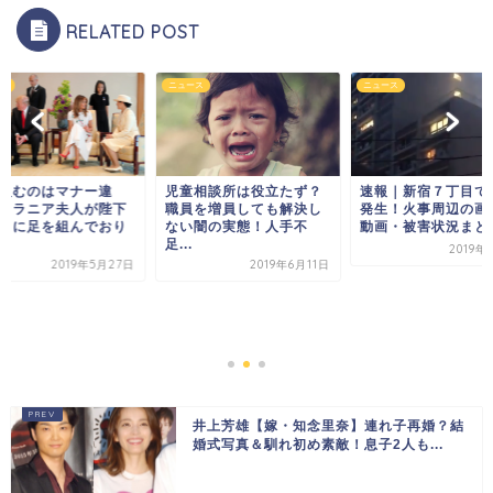
RELATED POST
ス
ニュース
ニュース
組むのはマナー違
児童相談所は役立たず？
速報｜新宿７丁目で
メラニア夫人が陛下
職員を増員しても解決し
発生！火事周辺の画
中に足を組んでおり
ない闇の実態！人手不
動画・被害状況まと
足...
2019年
2019年5月27日
2019年6月11日
井上芳雄【嫁・知念里奈】連れ子再婚？結
婚式写真＆馴れ初め素敵！息子2人も...