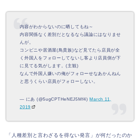
内容がわからないのに晒してもね～
内容関係なく差別だとなるなら議論にはなりませ
んが。
コンビニや居酒屋(鳥貴族)など見てたら店員が全
く外国人をフォローしてないし客より店員側が下
に見てる気がします。(主観)
なんで外国人嫌いの俺がフォローせなあかんねん
と思うくらい店員がフォローしない。
— にあ (@5ugCPTHeNEJ5Mf4)
March 11,
2019
「人種差別と言わざるを得ない発言」が何だったのか