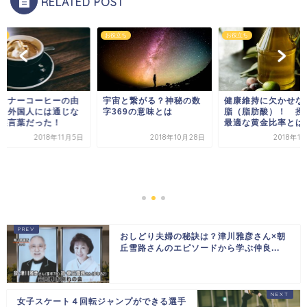
RELATED POST
ち
お役立ち
お役立ち
ンナーコーヒーの由
宇宙と繋がる？神秘の数
健康維持に欠かせな
？外国人には通じな
字369の意味とは
脂（脂肪酸）！ 摂
製言葉だった！
最適な黄金比率とは
2018年11月5日
2018年10月28日
2018年1
おしどり夫婦の秘訣は？津川雅彦さん×朝
丘雪路さんのエピソードから学ぶ仲良...
女子スケート４回転ジャンプができる選手