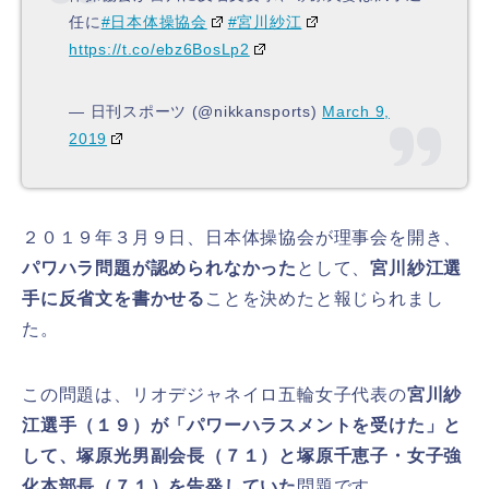
任に
#日本体操協会
#宮川紗江
https://t.co/ebz6BosLp2
— 日刊スポーツ (@nikkansports)
March 9,
2019
２０１９年３月９日、日本体操協会が理事会を開き、
パワハラ問題が認められなかった
として、
宮川紗江選
手に反省文を書かせる
ことを決めたと報じられまし
た。
この問題は、リオデジャネイロ五輪女子代表の
宮川紗
江選手（１９）が「パワーハラスメントを受けた」と
して、塚原光男副会長（７１）と塚原千恵子・女子強
化本部長（７１）を告発していた
問題です。