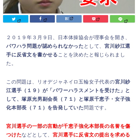
２０１９年３月９日、日本体操協会が理事会を開き、
パワハラ問題が認められなかった
として、
宮川紗江選
手に反省文を書かせる
ことを決めたと報じられまし
た。
この問題は、リオデジャネイロ五輪女子代表の
宮川紗
江選手（１９）が「パワーハラスメントを受けた」と
して、塚原光男副会長（７１）と塚原千恵子・女子強
化本部長（７１）を告発していた
問題です。
宮川選手の一部の言動が千恵子強化本部長の名誉を傷
つけた
などとして、
宮川選手に反省文の提出を求める