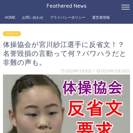
Feathered News
HOME
お問い合わせ
プライバシーポリシー
運営者情報
スポーツ
体操協会が宮川紗江選手に反省文！？
名誉毀損の言動って何？パワハラだと
非難の声も。
2019年3月9日
/
2019年3月10日