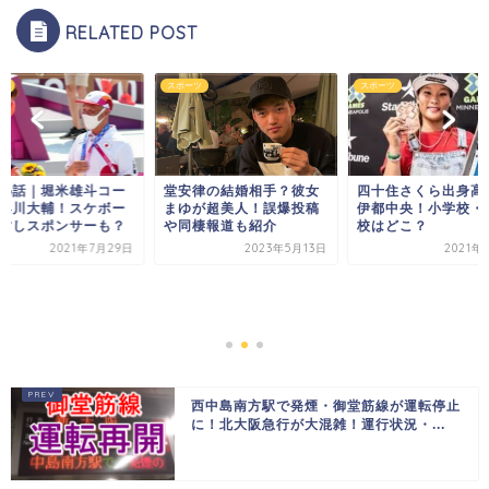
RELATED POST
ツ
スポーツ
スポーツ
秘話｜堀米雄斗コー
堂安律の結婚相手？彼女
四十住さくら出身高
早川大輔！スケボー
まゆが超美人！誤爆投稿
伊都中央！小学校・
営しスポンサーも？
や同棲報道も紹介
校はどこ？
2021年7月29日
2023年5月13日
2021年
西中島南方駅で発煙・御堂筋線が運転停止
に！北大阪急行が大混雑！運行状況・...