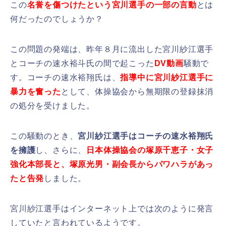
この
名誉を傷つけたという宮川選手の一部の言動
とは
何だったのでしょうか？
この問題の発端は、昨年８月に流出した宮川紗江選手
とコーチの速水裕斗氏の間で起こった
DV動画
騒動で
す。コーチの速水裕翔氏は、
指導中に宮川紗江選手に
暴力を奮った
として、体操協会から無期限の登録抹消
の処分を受けました。
この騒動のとき、
宮川紗江選手はコーチの速水裕翔氏
を擁護
し、さらに、
日本体操協会の塚原千恵子・女子
強化本部長と、塚原光男・副会長からパワハラがあっ
たと告発
しました。
宮川紗江選手はインターネット上では次のように発言
していたと言われているようです。