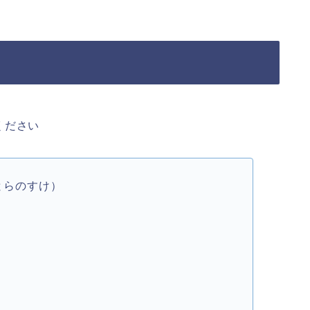
ください
とらのすけ）
）