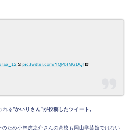
oraa_12
pic.twitter.com/YQPbtMGDQf
われる”
かいりさん”が投稿したツイート。
そのため小林虎之介さんの高校も岡山学芸館ではない