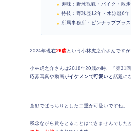
趣味：野球観戦・バイク・散
特技：野球歴12年・水泳歴6年
所属事務所：ピンナッププラ
2024年現在
26歳
という小林虎之介さんですが
小林虎之介さんは2018年20歳の時、『第3
応募写真や動画が
イケメンで可愛い
と話題に
童顔でぱっちりとした二重が可愛いですね。
残念ながら賞をとることはできませんでした