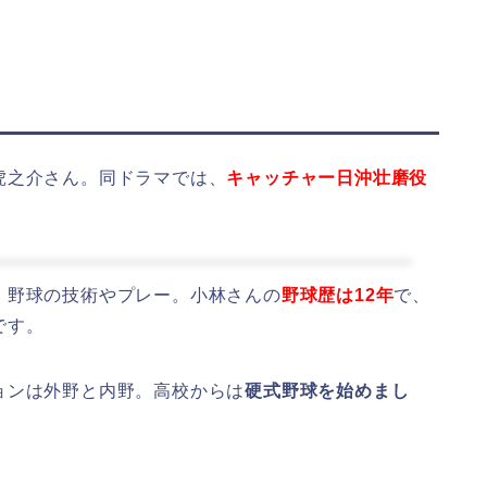
虎之介さん。同ドラマでは、
キャッチャー日沖壮磨役
、野球の技術やプレー。小林さんの
野球歴は12年
で、
です。
ョンは外野と内野。高校からは
硬式野球を始めまし