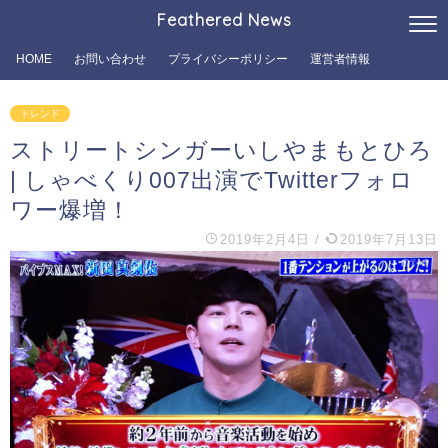
Feathered News
HOME
お問い合わせ
プライバシーポリシー
運営者情報
トレンド
ストリートシンガーいしやまもとひろ
| しゃべくり007出演でTwitterフォロ
ワー爆増！
2019年2月4日
/
2019年7月13日