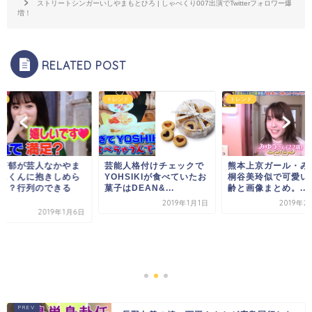
ストリートシンガーいしやまもとひろ | しゃべくり007出演でTwitterフォロワー爆
増！
RELATED POST
ド
トレンド
トレンド
芽郁が芸人なかやま
芸能人格付けチェックで
熊本上京ガール・みゆ
にくんに抱きしめら
YOHSIKIが食べていたお
桐谷美玲似で可愛い
！？行列のできる
菓子はDEAN&...
齢と画像まとめ。...
2019年1月1日
2019年2
2019年1月6日