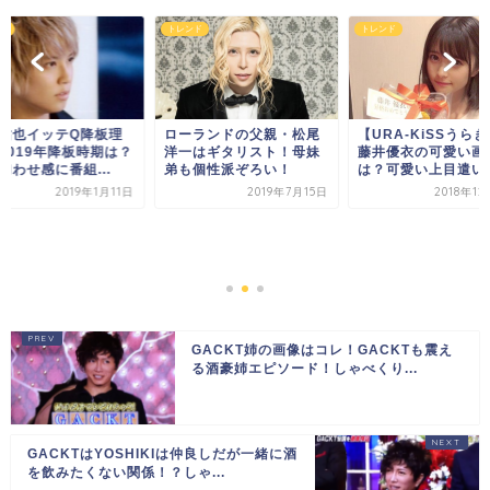
ド
トレンド
トレンド
祐也イッテQ降板理
ローランドの父親・松尾
【URA-KiSSうら
2019年降板時期は？
洋一はギタリスト！母妹
藤井優衣の可愛い画
匂わせ感に番組...
弟も個性派ぞろい！
は？可愛い上目遣い..
2019年1月11日
2019年7月15日
2018年12
GACKT姉の画像はコレ！GACKTも震え
る酒豪姉エピソード！しゃべくり...
GACKTはYOSHIKIは仲良しだが一緒に酒
を飲みたくない関係！？しゃ...