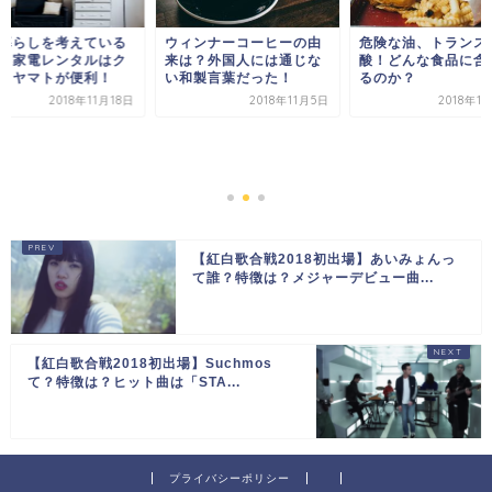
暮らしを考えている
ウィンナーコーヒーの由
危険な油、トランス
。家電レンタルはク
来は？外国人には通じな
酸！どんな食品に含
コヤマトが便利！
い和製言葉だった！
るのか？
2018年11月18日
2018年11月5日
2018年1
【紅白歌合戦2018初出場】あいみょんっ
て誰？特徴は？メジャーデビュー曲...
【紅白歌合戦2018初出場】Suchmos
て？特徴は？ヒット曲は「STA...
プライバシーポリシー