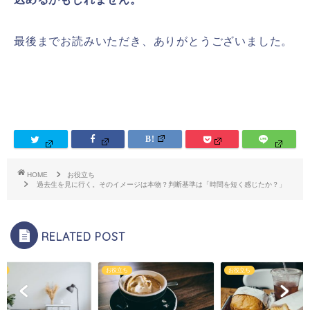
最後までお読みいただき、ありがとうございました。
HOME
お役立ち
過去生を見に行く。そのイメージは本物？判断基準は「時間を短く感じたか？」
RELATED POST
ち
お役立ち
お役立ち