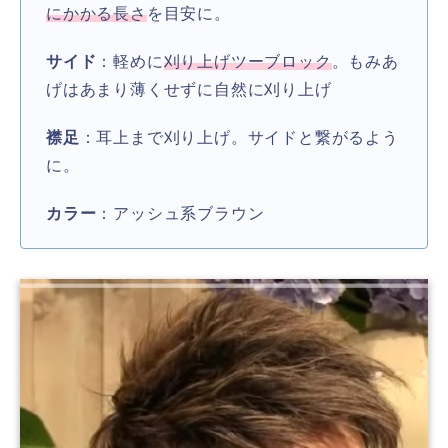
にかかる長さ
を目安に。
サイド
：軽めに
刈り上げツーブロック
。もみあ
げはあまり薄くせずに自然に刈り上げ
襟足
：耳上まで刈り上げ。サイドと繋がるよう
に。
カラー
：アッシュ系ブラウン