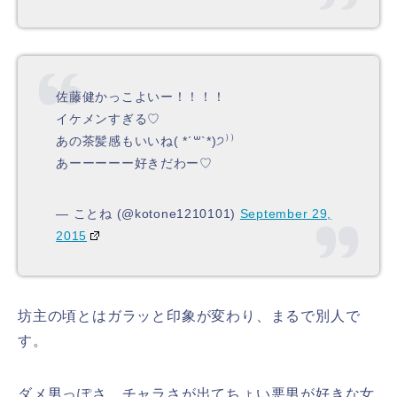
佐藤健かっこよいー！！！！
イケメンすぎる♡
あの茶髪感もいいね( *´꒳`*)੭⁾⁾
あーーーーー好きだわー♡
— ことね (@kotone1210101)
September 29,
2015
坊主の頃とはガラッと印象が変わり、まるで別人で
す。
ダメ男っぽさ、チャラさが出てちょい悪男が好きな女