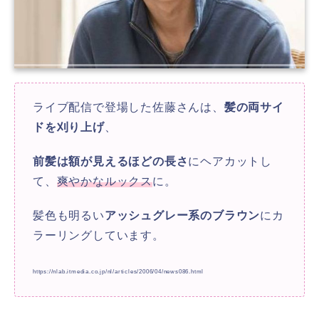
ライブ配信で登場した佐藤さんは、
髪の両サイ
ドを刈り上げ
、
前髪は額が見えるほどの長さ
にヘアカットし
て、
爽やかなルックス
に。
髪色も明るい
アッシュグレー系のブラウン
にカ
ラーリングしています。
https://nlab.itmedia.co.jp/nl/articles/2006/04/news086.html