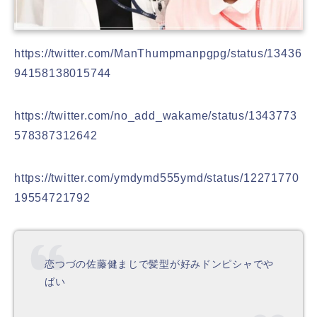
https://twitter.com/ManThumpmanpgpg/status/13436
94158138015744
https://twitter.com/no_add_wakame/status/1343773
578387312642
https://twitter.com/ymdymd555ymd/status/12271770
19554721792
恋つづの佐藤健まじで髪型が好みドンピシャでや
ばい