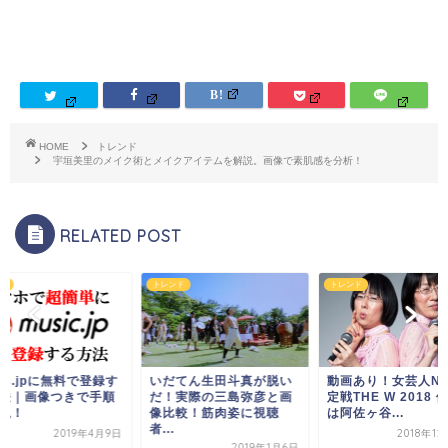
HOME
トレンド
宇垣美里のメイク術とメイクアイテムを解説。画像で素肌感を分析！
RELATED POST
ド
トレンド
トレンド
sic.jpに無料で登録す
いだてん生田斗真が脱い
動画あり！女芸人No
法｜画像つきで手順
だ！実際の三島弥彦と画
定戦THE W 2018 
説！
像比較！筋肉姿に視聴
は阿佐ヶ谷...
者...
2019年4月9日
2018年12
2019年1月6日