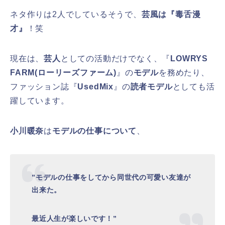
ネタ作りは2人でしているそうで、
芸風は『毒舌漫
才』
！笑
現在は、
芸人
としての活動だけでなく、『
LOWRYS
FARM(ローリーズファーム)
』の
モデル
を務めたり、
ファッション誌『
UsedMix
』の
読者モデル
としても活
躍しています。
小川暖奈
は
モデルの仕事について
、
”モデルの仕事をしてから同世代の可愛い友達が
出来た。
最近人生が楽しいです！”