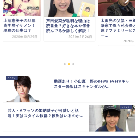
｜上沼恵美子の旦那
太田光の父親・三郎
芦田愛菜が聡明な理由は
は高学歴イケメン！
築家で叙々苑会長と
読書量？好きな本や何冊
や現在の仕事は？
達？ファミリーヒス
読んでるか詳しく解説！
ー...
2020年10月29日
2021年2月26日
2020年1
動画あり！小山慶一郎のnews everyキャ
スター降板はスキャンダルが...
芸人・Aマッソの加納愛子が可愛いと話
題！実はスタイル抜群？彼氏はいるのか...