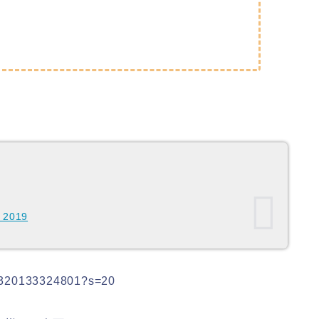
, 2019
478320133324801?s=20