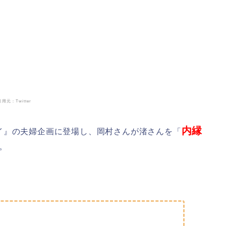
引用元：Twitter
内縁
イ』の夫婦企画に登場し、岡村さんが渚さんを「
。