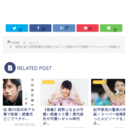
HOME
トレンド
有岡大貴と松岡茉優の共通点とは？１つ屋根の下で同棲中？ツーショット画像は？
RELATED POST
ド
トレンド
トレンド
和也 第42回日本アカ
【画像】紺野ぶるまの可
紀平梨花の驚異の運
ー賞で快挙！授賞式
愛い画像２０選！歴代彼
経！スーパー幼稚園
つどこで？チケ...
氏や可愛いギャル時代
ったエピソードをご
が...
介...
2019年1月15日