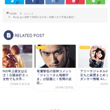
HOME
トレンド
Music.jpに無料で登録する方法｜画像つきで手順を解説！
RELATED POST
トレンド
トレンド
上彼女は公
長瀬智也の追悼コメント
アリーヤジャネルの生い
認会計士っ
「ジャニーさん地獄行
立ちと経歴まとめ | 海外
手...
き」が話題に！世間の反
ダンサー情報 Al...
応...
18年12月21日
2019年1月7日
2019年7月10日