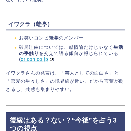
イワクラ（蛙亭）
お笑いコンビ
蛙亭
のメンバー
破局理由については、感情論だけじゃなく
生活
の手触り
を交えて語る傾向が報じられている
(
oricon.co.jp
)
イワクラさんの発言は、「芸人としての面白さ」と
「恋愛の生々しさ」の境界線が近い。だから言葉が刺
さるし、共感も集まりやすい。
復縁はある？ない？“今後”を占う3
つの視点