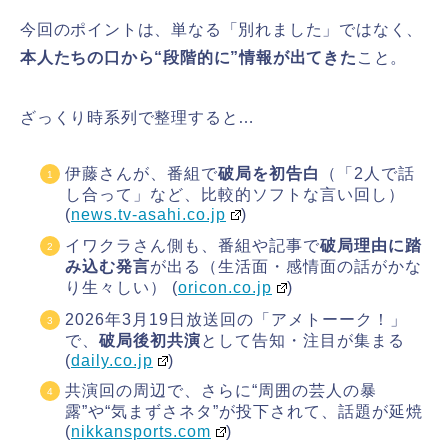
今回のポイントは、単なる「別れました」ではなく、
本人たちの口から“段階的に”情報が出てきた
こと。
ざっくり時系列で整理すると…
伊藤さんが、番組で
破局を初告白
（「2人で話
し合って」など、比較的ソフトな言い回し）
(
news.tv-asahi.co.jp
)
イワクラさん側も、番組や記事で
破局理由に踏
み込む発言
が出る（生活面・感情面の話がかな
り生々しい） (
oricon.co.jp
)
2026年3月19日放送回の「アメトーーク！」
で、
破局後初共演
として告知・注目が集まる
(
daily.co.jp
)
共演回の周辺で、さらに“周囲の芸人の暴
露”や“気まずさネタ”が投下されて、話題が延焼
(
nikkansports.com
)