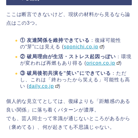
ここは断言できないけど、現状の材料から見るなら論
点はこの3つ。
① 友達関係を維持できている
：復縁可能性
の“芽”には見える (
sponichi.co.jp
)
② 破局理由が生活・ストレス起因っぽい
：環境
が変われば再燃もあり得る (
oricon.co.jp
)
③ 破局後初共演を“笑い”にできている
：ただ
し、これは「終わったから笑える」可能性も高
い (
daily.co.jp
)
個人的な見立てとしては、復縁よりも「距離感のある
良い関係」に落ち着くパターンが濃厚。
でも、芸人同士って常識が通じないところがあるから
（褒めてる）、何が起きても不思議じゃない。