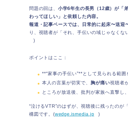
問題の回は、
小学6年生の長男（12歳）
が「
わってほしい」と依頼した内容。
報道・記事ベースでは、日常的に
起床〜送迎
り、視聴者が「それ、手伝いの域じゃなくな
)
ポイントはここ：
**“家事の手伝い”**として見られる範
本人の言葉が切実で、
胸が痛い
視聴者
ところが放送後、批判が家族へ直撃し
“泣けるVTR”のはずが、視聴後に残ったの
構図です。(
wedge.ismedia.jp
)