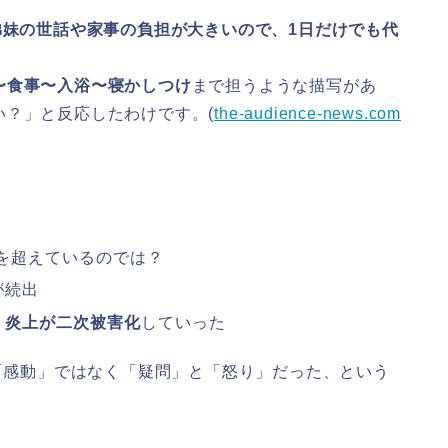
弟妹の世話や家事の負担が大きいので、1日だけでも代
〜食事〜入浴〜寝かしつけ
まで担うような描写があ
い？」と反応したわけです。(
the-audience-news.com
囲を超えているのでは？
が続出
、
炎上が二次被害化
していった
が「感動」ではなく「疑問」と「怒り」だった、という