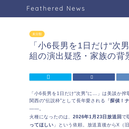
Feathered News
未分類
「小6長男を1日だけ“次
組の演出疑惑・家族の背
「小6長男を1日だけ“次男”に…」は美談か
関西の“伝説枠”として長年愛される『
探偵！
——。
火種になったのは、
2026年1月23日放送回
で
ってほしい
」という依頼。放送直後からX（旧Tw