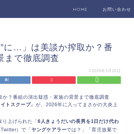
HOME
お問い合わせ
男”に…」は美談か搾取か？番
景まで徹底調査
2026年3月26日
搾取か？番組の演出疑惑・家族の背景まで徹底調査
ナイトスクープ
』が、2026年に入ってまさかの大炎上
取り上げられた「
6人きょうだいの長男を1日だけ代わ
itter）で「
ヤングケアラー
では？」「育児放棄で