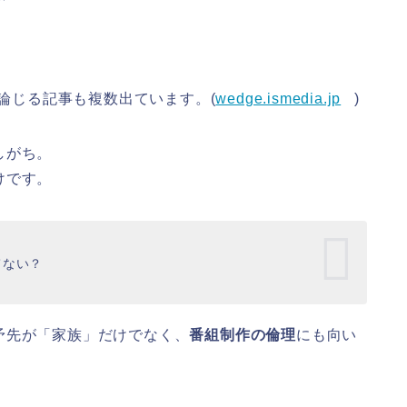
を論じる記事も複数出ています。(
wedge.ismedia.jp
)
しがち。
けです。
てない？
矛先が「家族」だけでなく、
番組制作の倫理
にも向い