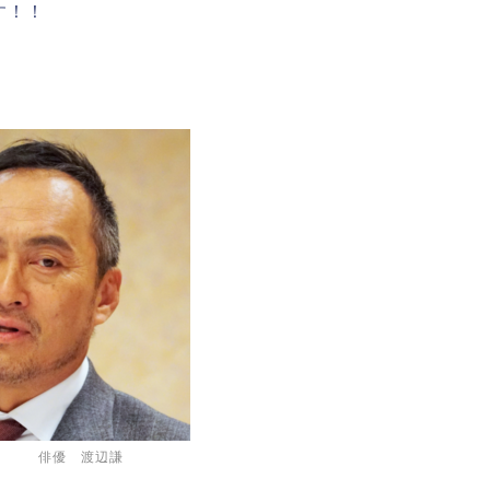
す！！
優 渡辺謙