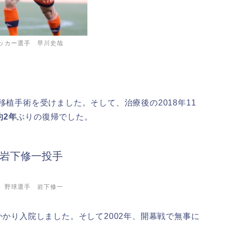
ー選手 早川史哉
移植手術を受けました。そして、
治療後の2018年11
約2年
ぶりの復帰でした。
の岩下修一投手
手 岩下修一
かかり入院しました。そして
2002年、開幕戦で無事に