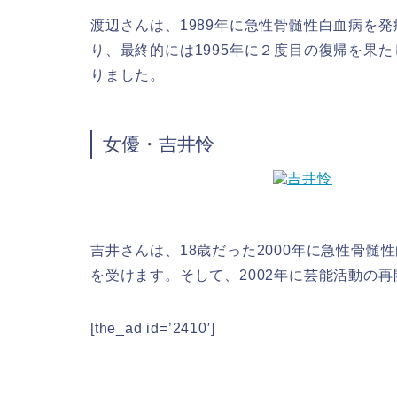
渡辺さんは、1989年に
急性骨髄性白血病を発
り、最終的には
1995年に２度目の復帰を果
りました。
女優・吉井怜
女優
吉井さんは、18歳だった
2000年に
急性骨髄性
を受けます。そして、
2002年に芸能活動の
[the_ad id=’2410′]