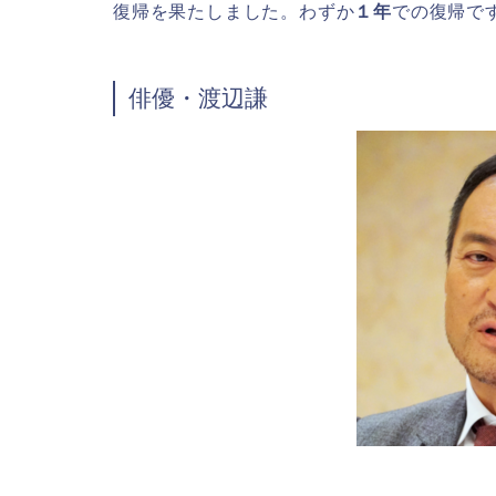
復帰を果たしました。わずか
１年
での復帰で
俳優・渡辺謙
俳