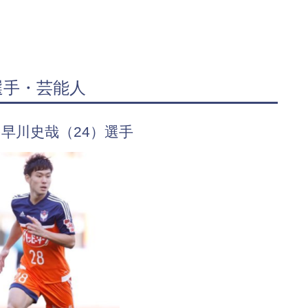
選手・芸能人
早川史哉（24）選手