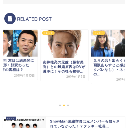
RELATED POST
ド
トレンド
トレンド
誠司 左目は結果的に
九月の恋と出会うま
友井雄亮の元嫁（勝村美
整形！顔変わった
画版あらすじと感想
香）との離婚原因はDVが
19年の真相は？
タバレなし）・ネッ
濃厚に！その後も被害...
の...
2019年1月15日
2019年1月9日
2019年
SnowMan改編増員は元メンバーも知らさ
れていなかった！？タッキー社長...