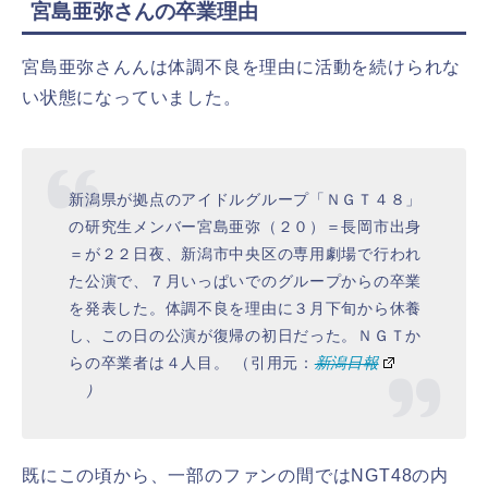
宮島亜弥さんの卒業理由
宮島亜弥さんんは体調不良を理由に活動を続けられな
い状態になっていました。
新潟県が拠点のアイドルグループ「ＮＧＴ４８」
の研究生メンバー宮島亜弥（２０）＝長岡市出身
＝が２２日夜、新潟市中央区の専用劇場で行われ
た公演で、７月いっぱいでのグループからの卒業
を発表した。体調不良を理由に３月下旬から休養
し、この日の公演が復帰の初日だった。ＮＧＴか
らの卒業者は４人目。 （引用元：
新潟日報
）
既にこの頃から、一部のファンの間ではNGT48の内