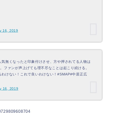
y 16, 2019
人気無くなったと印象付けさせ、方や押されてる人物は
り。ファンが声上げても理不尽なことは起こり続ける。
わけない！これで良いわけない！#SMAP#中居正広
y 16, 2019
480729809608704