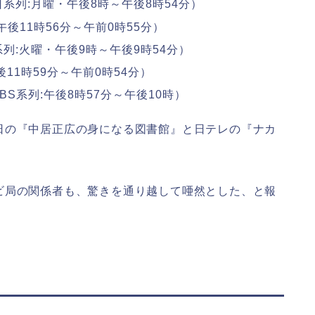
日
系列:月曜・午後8時～午後8時54分）
後11時56分～午前0時55分）
列:火曜・午後9時～午後9時54分）
11時59分～午前0時54分）
BS系列:午後8時57分～午後10時）
日の『中居正広の身になる図書館』と
日テレ
の『ナカ
ビ局の関係者も、驚きを通り越して唖然とした、と報
？