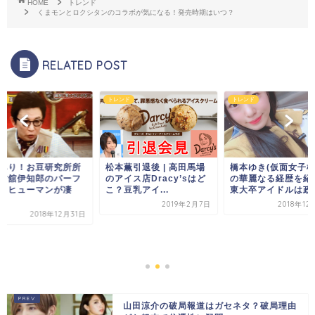
HOME
トレンド
くまモンとロクシタンのコラボが気になる！発売時期はいつ？
RELATED POST
ド
トレンド
トレンド
あり！お豆研究所所
松本薫引退後 | 高田馬場
橋本ゆき(仮面女子桜
古舘伊知郎のパーフ
のアイス店Dracy’sはど
の華麗なる経歴を紹
トヒューマンが凄
こ？豆乳アイ...
東大卒アイドルは政治.
2019年2月7日
2018年12
2018年12月31日
山田涼介の破局報道はガセネタ？破局理由