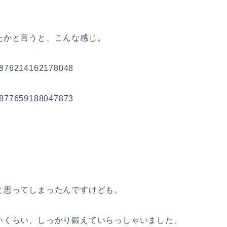
たかと言うと、こんな感じ。
081876214162178048
081877659188047873
と思ってしまったんですけども。
いくらい、しっかり鍛えていらっしゃいました。