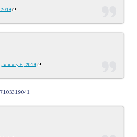
 2019
)
January 6, 2019
897103319041