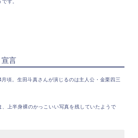
うです。
」宣言
年4月頃。生田斗真さんが演じるのは主人公・金栗四三
は、上半身裸のかっこいい写真を残していたようで