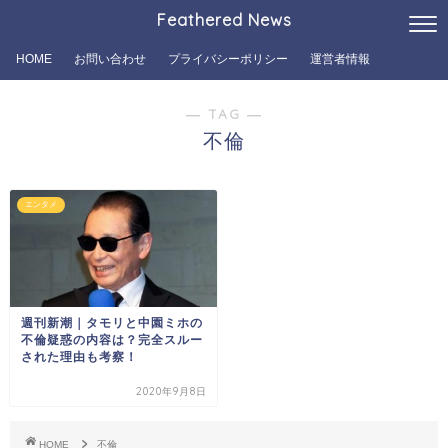
Feathered News
HOME
お問い合わせ
プライバシーポリシー
運営者情報
― TAG ―
不倫
エンタメ
週刊新潮｜タモリと中園ミホの
不倫疑惑の内容は？完全スルー
された理由も考察！
2020年9月8日
HOME
不倫