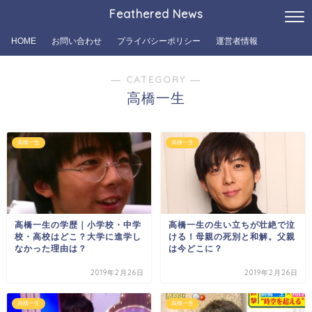
Feathered News
HOME
お問い合わせ
プライバシーポリシー
運営者情報
― CATEGORY ―
高橋一生
高橋一生
高橋一生
高橋一生の学歴｜小学校・中学
高橋一生の生い立ちが壮絶で泣
校・高校はどこ？大学に進学し
ける！母親の死別と和解。父親
なかった理由は？
は今どこに？
2019年2月26日
2019年2月26日
高橋一生
高橋一生