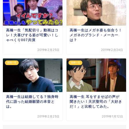
高橋一生「気配切り」動画はコ
高橋一生はメガネ姿も似合う！
レ！大喜びする姿が可愛い！し
メガネのブランド・メーカー
ゃべくり007共演
は？
2019年2月25日
2019年2月24日
高橋一生
高橋一生
高橋一生は結婚してる？独身時
高橋一生 耳をすませばの声が
代に語った結婚願望の本音と
聞きたい！天沢聖司の「大好き
は。
だ！」と比較してみた。
2019年2月23日
2019年1月12日