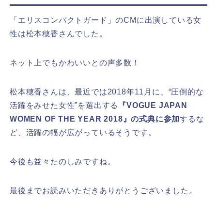
「エリスコンパクトガード」のCMに出演している女
性は松本穂香さんでした。
ネット上でもかわいいとの声多数！
松本穂香さんは、最近では2018年11月に、“圧倒的な
活躍をみせた女性”を選出する
『VOGUE JAPAN
WOMEN OF THE YEAR 2018』の式典に参加
するな
ど、活躍の幅が広がっているそうです。
今後も益々たのしみですね。
最後までお読みいただきありがとうございました。