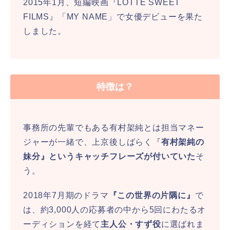
2015年1月、短編映画『LOTTE SWEET
FILMS』「MY NAME」で女優デビューを果た
しました。
特徴は？
事務所の先輩でもある有村架純とは担当マネー
ジャーが一緒で、上京後しばらく『
有村架純の
妹分』というキャッチフレーズが付いていた
そ
う。
2018年7月期のドラマ
『この世界の片隅に』
で
は、約3,000人の応募者の中から5回にわたるオ
ーディションを経て
主人公・すず役
に選ばれま