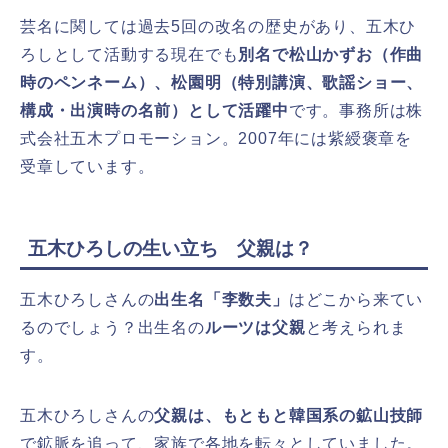
芸名に関しては過去5回の改名の歴史があり、五木ひ
ろしとして活動する現在でも
別名で松山かずお（作曲
時のペンネーム）、松園明（特別講演、歌謡ショー、
構成・出演時の名前）として活躍中
です。事務所は株
式会社五木プロモーション。2007年には紫綬褒章を
受章しています。
五木ひろしの生い立ち 父親は？
五木ひろしさんの
出生名「李数夫」
はどこから来てい
るのでしょう？出生名の
ルーツは父親
と考えられま
す。
五木ひろしさんの
父親は、もともと韓国系の鉱山技師
で鉱脈を追って、家族で各地を転々としていました。