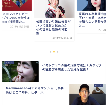
リスコンパクトガー
長濱ねる卒業理由は
ナプキンのCM女性は
不仲・彼氏・本当の
松田祐実の引退は彼氏が
2mmで5時間の...
を語らない意外な真
バレて運営と揉めたか！
と...
2018年11月28日
その理由と妊娠の可能
2019年
性...
2018年12月27日
イモトアヤコの歯の治療方法は？ガタガタ
の歯並びを矯正した壮絶な歴史！
Naokimanshow(ナオキマンショー)事務
所はどこ？年齢、仕事、大...