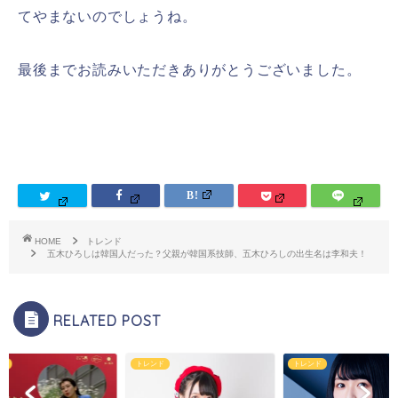
てやまないのでしょうね。
最後までお読みいただきありがとうございました。
HOME
トレンド
五木ひろしは韓国人だった？父親が韓国系技師、五木ひろしの出生名は李和夫！
RELATED POST
ド
トレンド
トレンド