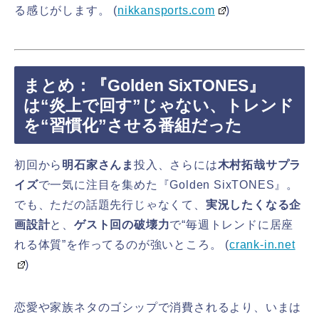
る感じがします。 (
nikkansports.com
)
まとめ：『Golden SixTONES』
は“炎上で回す”じゃない、トレンド
を“習慣化”させる番組だった
初回から
明石家さんま
投入、さらには
木村拓哉サプラ
イズ
で一気に注目を集めた『Golden SixTONES』。
でも、ただの話題先行じゃなくて、
実況したくなる企
画設計
と、
ゲスト回の破壊力
で“毎週トレンドに居座
れる体質”を作ってるのが強いところ。 (
crank-in.net
)
恋愛や家族ネタのゴシップで消費されるより、いまは