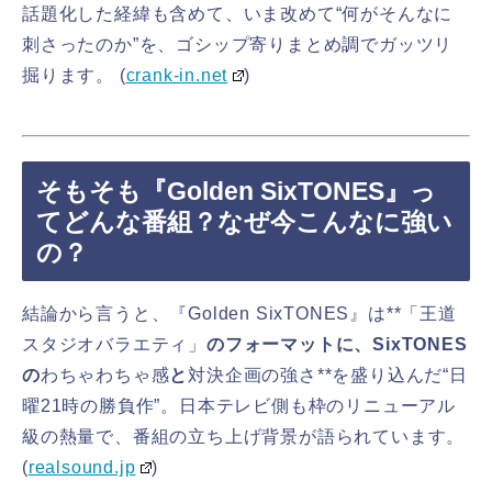
話題化した経緯も含めて、いま改めて“何がそんなに
刺さったのか”を、ゴシップ寄りまとめ調でガッツリ
掘ります。 (
crank-in.net
)
そもそも『Golden SixTONES』っ
てどんな番組？なぜ今こんなに強い
の？
結論から言うと、『Golden SixTONES』は**「王道
スタジオバラエティ」
のフォーマットに、SixTONES
の
わちゃわちゃ感
と
対決企画の強さ**を盛り込んだ“日
曜21時の勝負作”。日本テレビ側も枠のリニューアル
級の熱量で、番組の立ち上げ背景が語られています。
(
realsound.jp
)