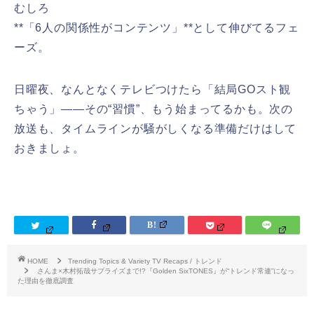
むしろ
**「6人の関係性がコンテンツ」**として伸びてるフェ
ーズ。
日曜夜、なんとなくテレビつけたら「結局GOスト観
ちゃう」――その“習慣”、もう始まってるかも。次の
放送も、タイムラインが騒がしくなる準備だけはして
おきましょ。
HOME
Trending Topics & Variety TV Recaps / トレンド
さんま×木村拓哉サプライズまで!?『Golden SixTONES』が“トレンド常連”になっ
た理由を徹底調査