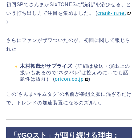
初回SPでさんまがSixTONESに“洗礼”を浴びせる、と
いう打ち出し方で注目を集めました。 (
crank-in.net
)
さらにファンがザワついたのが、初回に関して報じら
れた
木村拓哉がサプライズ
（詳細は放送・演出上の
扱いもあるので“ネタバレ”は控えめに…でも話
題性は抜群） (
oricon.co.jp
)
この“さんま×キムタク”の名前が番組文脈に混ざるだけ
で、トレンドの加速装置になるのズルい。
「#GOスト」が回り続ける理由：