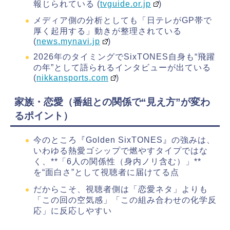
報じられている (
tvguide.or.jp
)
メディア側の分析としても「日テレがGP帯で
厚く起用する」動きが整理されている
(
news.mynavi.jp
)
2026年のタイミングでSixTONES自身も“飛躍
の年”として語られるインタビューが出ている
(
nikkansports.com
)
家族・恋愛（番組との関係で“見え方”が変わ
るポイント）
今のところ『Golden SixTONES』の強みは、
いわゆる熱愛ゴシップで燃やすタイプではな
く、**「6人の関係性（身内ノリ含む）」**
を“面白さ”として視聴者に届けてる点
だからこそ、視聴者側は「恋愛ネタ」よりも
「この回の空気感」「この組み合わせの化学反
応」に反応しやすい