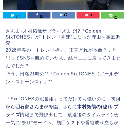
さんま×木村拓哉サプライズまで!?『Golden
SixTONES』が“トレンド常連”になった理由を徹底調
査
2026年春の「トレンド枠」、正直どれが本命？…と
思ってSNSを眺めていた人、結局ここに戻ってきませ
んでした？
そう、日曜21時の**『Golden SixTONES（ゴールデ
ン・ストーンズ）』**。
「SixTONESの冠番組」ってだけでも強いのに、初回
から
明石家さんま
が降臨、さらに
木村拓哉の(秘)サプ
ライズ
情報まで飛び出して、放送後のタイムラインが
一気に“祭り”モードへ。初回ゲストや番組成り立ちが