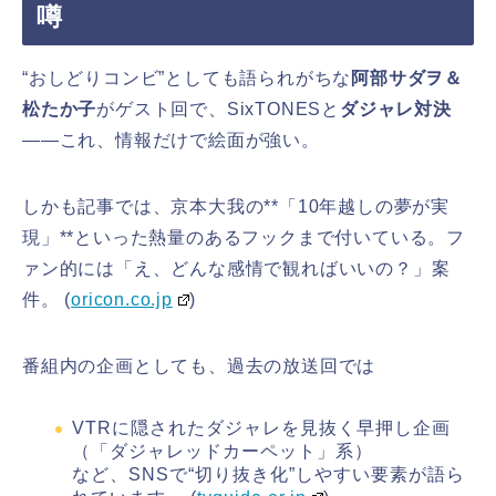
噂
“おしどりコンビ”としても語られがちな
阿部サダヲ＆
松たか子
がゲスト回で、SixTONESと
ダジャレ対決
――これ、情報だけで絵面が強い。
しかも記事では、京本大我の**「10年越しの夢が実
現」**といった熱量のあるフックまで付いている。フ
ァン的には「え、どんな感情で観ればいいの？」案
件。 (
oricon.co.jp
)
番組内の企画としても、過去の放送回では
VTRに隠されたダジャレを見抜く早押し企画
（「ダジャレッドカーペット」系）
など、SNSで“切り抜き化”しやすい要素が語ら